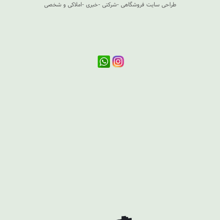
طراحی سایت فروشگاهی -شرکتی -خبری -املاکی و شخصی